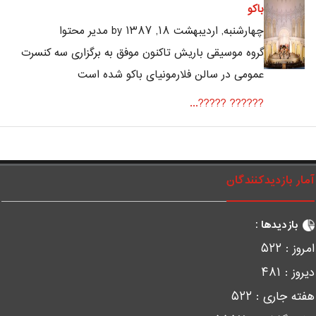
باکو
چهارشنبه, ارديبهشت ۱۸, ۱۳۸۷ by مدیر محتوا
گروه موسیقی باریش تاکنون موفق به برگزاری سه کنسرت
عمومی در سالن فلارمونیای باکو شده است
?????? ?????...
مار بازدیدکنندگان
بازدیدها :
مروز :
۵۲۲
یروز :
۴۸۱
فته جاری :
۵۲۲