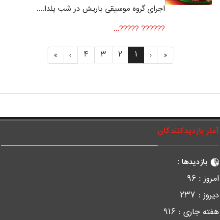
اجرای گروه موسیقی باریش در شب یلدا....
?????? ?????...
۴
۳
۲
۱
مار بازدیدکنندگان
بازدیدها :
مروز :
۹۶
یروز :
۲۳۷
فته جاری :
۹۱۶