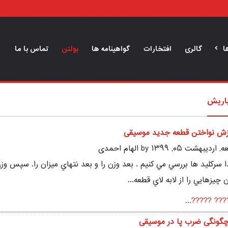
ا
گالری
افتخارات
گواهینامه ها
بولتن
تماس با ما
باریش
زش نواختن قطعه جدید موسیقی
ديبهشت ۰۵, ۱۳۹۹ by الهام احمدی
ا سركليد ها بررسي مي كنيم . بعد وزن را و بعد نتهاي ميزان را. سپس وز
 چيزهايي را از لابه لاي قطعه...
?????? ?????
گونگی ضرب پا در موسیقی