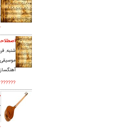
ش
ب
.
اصطلاحا
شنبه, فروردين ۱۷, ۸
موسیقی ه
آهنگسازا
?????...
ط
چ
ب
.