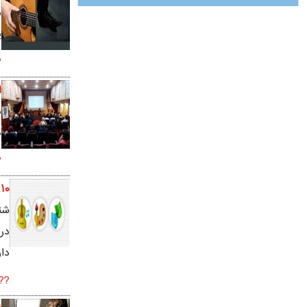
ش
ی
.
ا
س
د
.
۱۰ دلیل اهمیت هنر در آموزش و پرورش کودکان
شنبه, م
در
دار
..