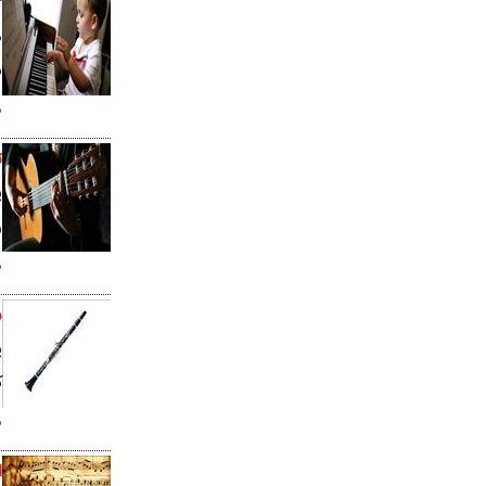
۶ بازی م
د
م
.
ت
ي
ر
.
ش
ي
ک
.
ا