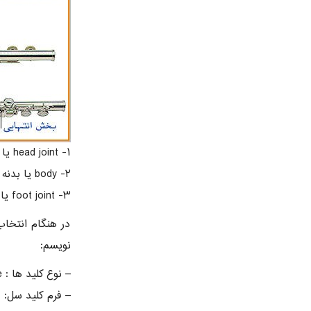
۱- head joint یا سر فلوت که جای لب بر روی آن است.
۲- body یا بدنه که کلید های اصلی بر روی آن قرار دارد.
۳- foot joint یا قسمت انتهایی فلوت.
در هنگام انتخاب
نویسم:
– نوع کلید ها : open hole , closed hole که نوع سوراخ باز برای مدل های حرفه ای است.