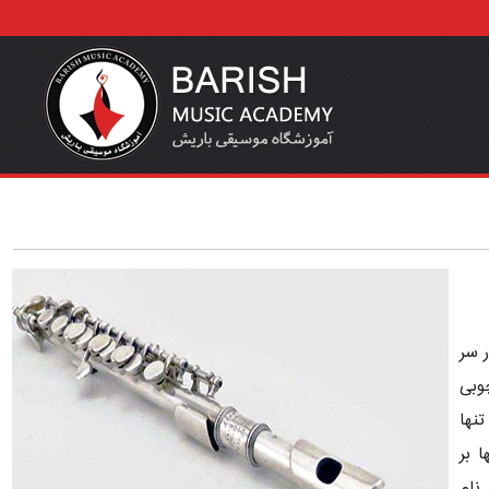
ر سر
وبی
نها
 بر
نام