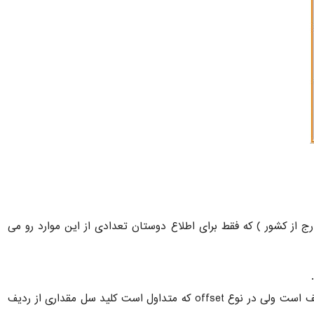
ج از کشور ) که فقط برای اطلاع دوستان تعدادی از این موارد رو می
– فرم کلید سل: offset , in-line که در نوع in-line کلید سل با کلید های دیگر در یک ردیف است ولی در نوع offset که متداول است کلید سل مقداری از ردیف