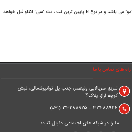
– نوع پایه : C-foot , B-foot که در نوع C پایین ترین نتی که می توانید اجرا کنید نت “دو” می باشد و در نوع B پایین ترین نت ، نت “سی” اکتاو قبل خواهد
راه های تماس با ما
تبریز، سربالایی ولیعصر، جنب پل توانیرشمالی، نبش
کوچه آراز، پلاک۴
۳۳۲۸۸۹۲۴ - ۳۳۲۸۸۹۲۵ (۰۴۱)
ما را در شبکه های اجتماعی دنبال کنید؛