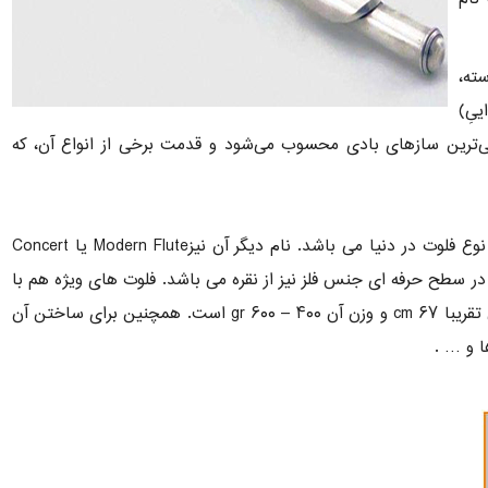
ته،
یِ)
ی‌ترین سازهای بادی محسوب می‌شود و قدمت برخی از انواع آن، که
نام اصلی این فلوت، Boehm است که نام سازنده آلمانی آن است و امروزه متداول ترین نوع فلوت در دنیا می باشد. نام دیگر آن نیزModern Flute یا Concert
و در سطح حرفه ای جنس فلز نیز از نقره می باشد. فلوت های ویژه هم با
روکش پلاتینیوم یا طلا با قیمت بسیار بالا ( چندین هزار دلار ) ساخته می شوند. طول آن تقریبا ۶۷ cm و وزن آن ۴۰۰ – ۶۰۰ gr است. همچنین برای ساختن آن