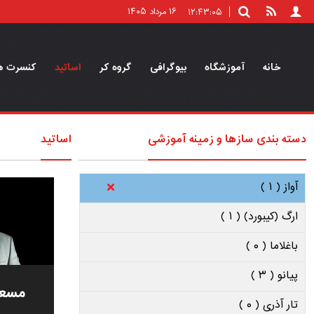
۱۶ مرداد ۱۴۰۵
۱۲:۴۳:۰۵
خانه
آموزشگاه
بیوگرافی
گروه کر
اساتید
کنسرت ه
دسته بندی سازها و زمینه آموزشی
اساتید
آواز ( ۱ )
ارگ (کیبورد) ( ۱ )
باغلاما ( ۰ )
پیانو ( ۳ )
مسعو
تار آذری ( ۰ )