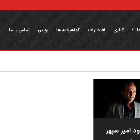
ا
گالری
افتخارات
گواهینامه ها
بولتن
تماس با ما
د امیر سپهر