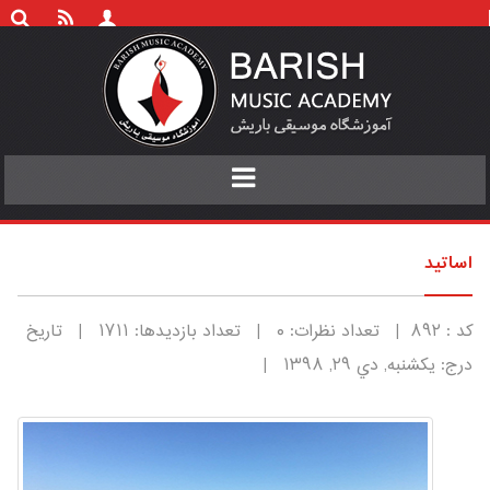
Toggle
navigation
اساتید
کد : ۸۹۲ | تعداد نظرات: ۰ | تعداد بازدیدها: ۱۷۱۱ | تاریخ
درج: يکشنبه, دي ۲۹, ۱۳۹۸ |